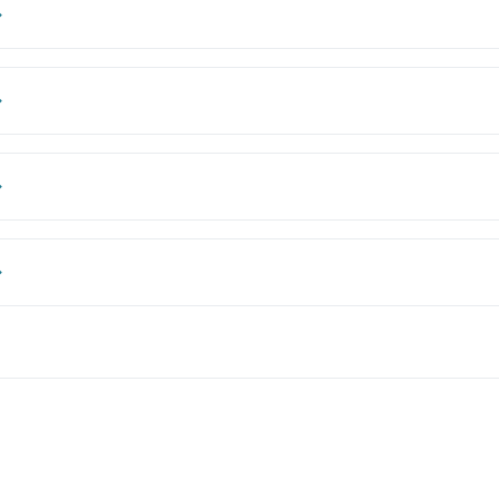
→
→
→
→